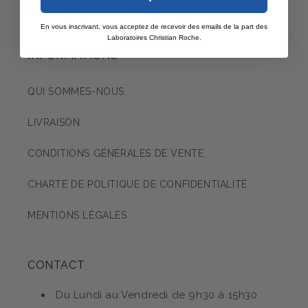
LE BON DE COMMANDE
En vous inscrivant, vous acceptez de recevoir des emails de la part des
Laboratoires Christian Roche.
INFORMATIONS
QUI SOMMES-NOUS
LIVRAISON
CONDITIONS GÉNÉRALES DE VENTE
CHARTE DE POLITIQUE DE CONFIDENTIALITÉ
MENTIONS LÉGALES
CONTACT
Du Lundi au Vendredi de 9h30 à 15h30