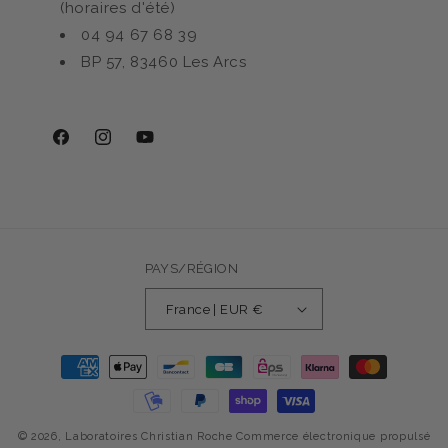
(horaires d'été)
04 94 67 68 39
BP 57, 83460 Les Arcs
Facebook
Instagram
YouTube
PAYS/RÉGION
France | EUR €
Moyens
de
paiement
© 2026,
Laboratoires Christian Roche
Commerce électronique propulsé