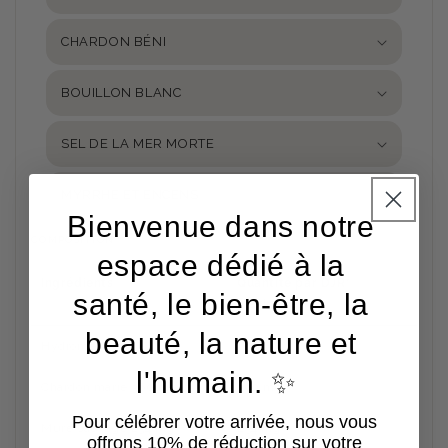
CHARDON BÉNI
BOUILLON BLANC
SEL DE LA MER MORTE
MYRRHE ET ENCENS
Bienvenue dans notre
COMPOSITION
espace dédié à la
Ingrédients
Quantité par DJR*
santé, le bien-être, la
maximale
beauté, la nature et
Hydromel**
15 ml
l'humain. ✨
Chardon marie 360 mg,
360 mg
Pour célébrer votre arrivée, nous vous
Mûre sauvage 234 mg,
234 mg
offrons 10% de réduction sur votre