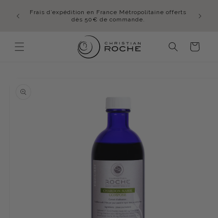
et
En été,
passer
mmande
Frais d’expédition en France Métropolitaine offerts
lundi 
au
idi
dès 50€ de commande.
contenu
Panier
Passer aux
informations
produits