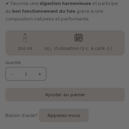
✔︎
Favorise une
digestion harmonieuse
et participe
au
bon fonctionnement du foie
grâce à une
composition naturelle et performante.
200 ml
15 j. d'utilisation (3 c. à café /j.)
Quantité
Réduire
Augmenter
la
la
quantité
quantité
de
de
Ajouter au panier
CHARDON
CHARDON
MARIE
MARIE
COMPOSÉ
COMPOSÉ
Besoin d'aide?
Appelez-nous