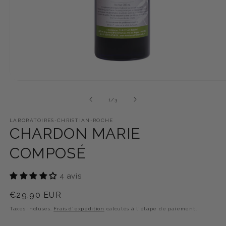
Ouvrir
le
média
1
/
3
de
1
dans
une
LABORATOIRES-CHRISTIAN-ROCHE
CHARDON MARIE
fenêtre
modale
COMPOSÉ
4 avis
Prix
€29,90 EUR
habituel
Taxes incluses.
Frais d'expédition
calculés à l'étape de paiement.