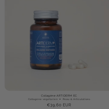
Collagène ARTIDERM EC
Collagène végétarien
Peau & Articulations
Prix
€39,60 EUR