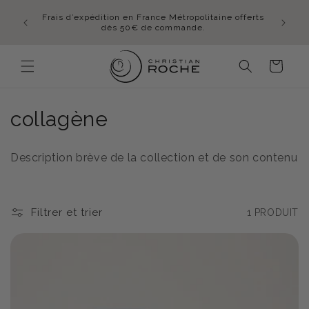
et
En été,
passer
mmande
Frais d’expédition en France Métropolitaine offerts
lundi 
au
idi
dès 50€ de commande.
contenu
Panier
C
collagène
o
Description brève de la collection et de son contenu
l
l
Filtrer et trier
1 PRODUIT
e
c
t
i