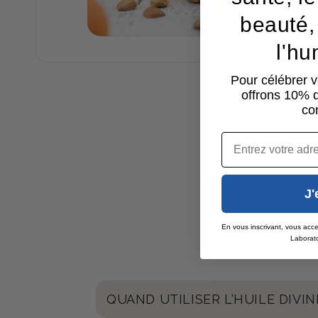
É
beauté, 
D
U
l'h
C
Pour célébrer v
T
offrons 10% d
co
I
B
Email
L
E
J'
En vous inscrivant, vous acce
Laborato
QUAND UTILISER L'HUILE DIVIN