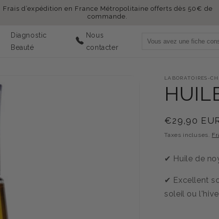
Frais d’expédition en France Métropolitaine offerts dès 50€ de
commande.
Diagnostic
Nous
Beauté
contacter
LABORATOIRES-CH
HUIL
Prix
€29,90 EU
habituel
Taxes incluses.
Fr
✔︎
Huile de no
✔︎
Excellent s
soleil ou l'hive