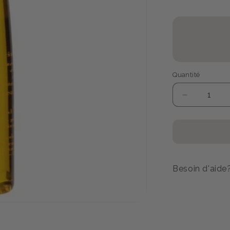
Quantité
Réduire
la
quantité
de
HUILE
DIVINE
ABRICOT
Besoin d'aide