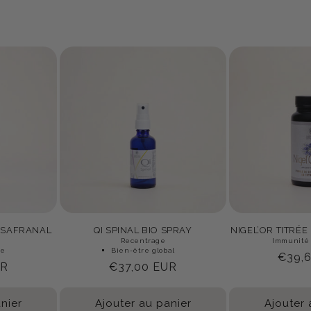
 SAFRANAL
QI SPINAL BIO SPRAY
NIGEL’OR TITRÉE
Recentrage
Immunité
ve
Bien-être global
Prix
€39,
UR
Prix
€37,00 EUR
habit
habituel
nier
Ajouter au panier
Ajouter 