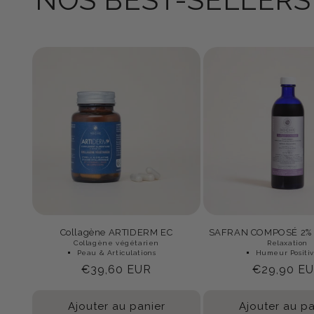
Collagène ARTIDERM EC
SAFRAN COMPOSÉ 2%
Collagène végétarien
Relaxation
Peau & Articulations
Humeur Positi
Prix
€39,60 EUR
Prix
€29,90 E
habituel
habituel
Ajouter au panier
Ajouter au pa