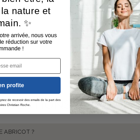
la nature et
umain. ✨
otre arrivée, nous vous
e réduction sur votre
mmande !
en profite
QUESTIONS RÉPONSE
ptez de recevoir des emails de la part des
ires Christian Roche.
E ABRICOT ?