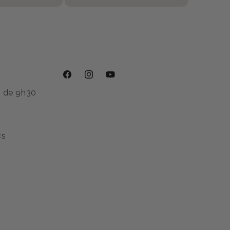
Facebook
Instagram
YouTube
i de 9h30
cs