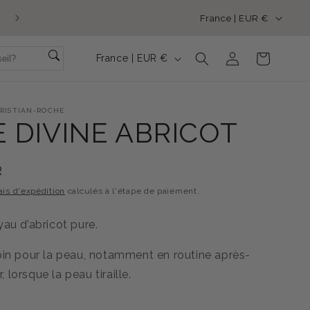
P
En été, notre accueil téléphonique est ouvert du lundi au vendr
France | EUR €
de 9h30 à 15h30. Vous pouvez nous joindre au 04 94 67 68 39
A
P
Y
Connexion
Panier
France | EUR €
A
S
Y
/
RISTIAN-ROCHE
S
R
E DIVINE ABRICOT
/
É
R
G
R
É
I
ais d'expédition
calculés à l'étape de paiement.
G
O
I
yau d’abricot
pure.
N
O
oin pour la peau, notamment en routine après-
N
r, lorsque la peau tiraille.