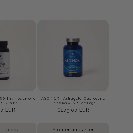
 60 Thymoquinone
ASQINOX + Astragale, Quercétine
Vitalité
Protection ADN
Anti-âge
60 EUR
Prix
€109,00 EUR
uel
habituel
au panier
Ajouter au panier