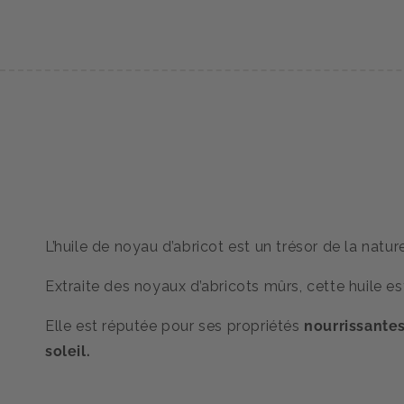
dans
une
fenêtre
modale
L’huile de noyau d’abricot est un trésor de la natur
Extraite des noyaux d’abricots mûrs, cette huile es
Elle est réputée pour ses propriétés
nourrissante
soleil.