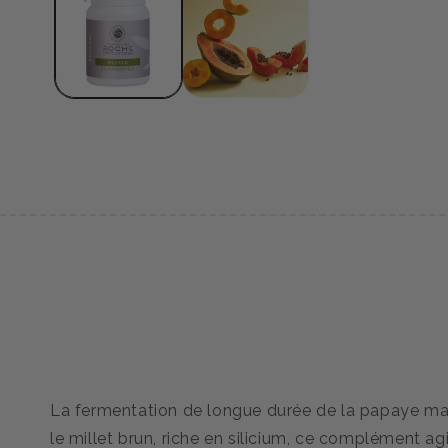
dans
une
fenêtre
modale
La fermentation de longue durée de la papaye maxi
le millet brun, riche en silicium, ce complément agi