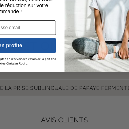
e réduction sur votre
mmande !
QUESTIONS RÉPONSE
en profite
ptez de recevoir des emails de la part des
ires Christian Roche.
E LA PRISE SUBLINGUALE DE PAPAYE FERMENTÉ
AVIS CLIENTS