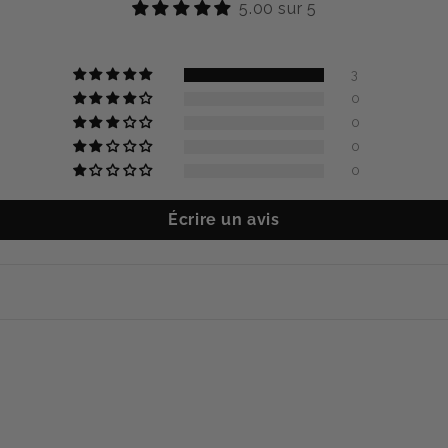
5.00 sur 5
3
0
0
0
0
Écrire un avis