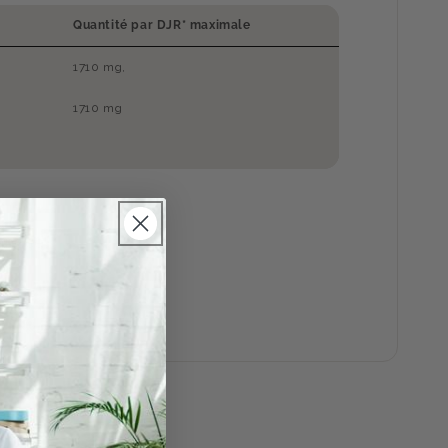
Quantité par DJR* maximale
1710 mg,
1710 mg
andée