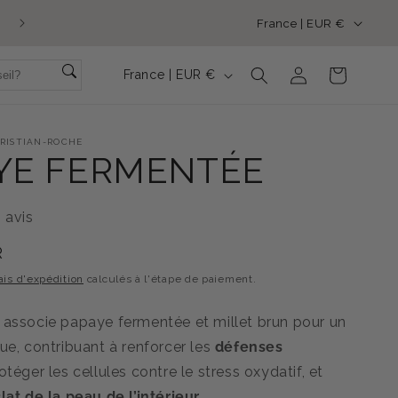
P
En été, notre accueil téléphonique est ouvert du lundi au vendr
France | EUR €
de 9h30 à 15h30. Vous pouvez nous joindre au 04 94 67 68 39
A
P
Y
Connexion
Panier
France | EUR €
A
S
Y
/
RISTIAN-ROCHE
S
R
YE FERMENTÉE
/
É
R
G
 avis
É
I
R
G
O
ais d'expédition
calculés à l'étape de paiement.
I
N
O
 associe papaye fermentée et millet brun pour un
N
ue, contribuant à renforcer les
défenses
rotéger les cellules contre le stress oxydatif, et
lat de la peau de l’intérieur
.