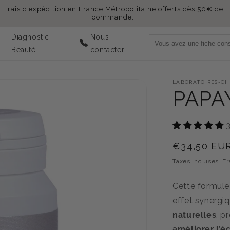
Frais d’expédition en France Métropolitaine offerts dès 50€ de
commande.
Diagnostic
Nous
Beauté
contacter
LABORATOIRES-CH
PAPA
3
Prix
€34,50 EU
habituel
Taxes incluses.
Fr
Cette formule
effet synergiq
naturelles
, p
améliorer l’éc