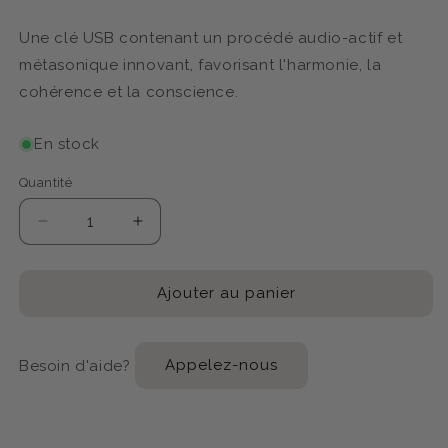
Une clé USB contenant un procédé audio-actif et
métasonique innovant, favorisant l'harmonie, la
cohérence et la conscience.
En stock
Quantité
Réduire
Augmenter
la
la
quantité
quantité
de
de
Ajouter au panier
PLAYLIST
PLAYLIST
NOMBRE
NOMBRE
D&#39;OR
D&#39;OR
Besoin d'aide?
Appelez-nous