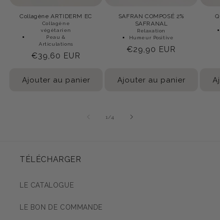
Collagène ARTIDERM EC
SAFRAN COMPOSÉ 2%
Q
SAFRANAL
Collagène
végétarien
Relaxation
Peau &
Humeur Positive
Articulations
Prix
€29,90 EUR
Prix
€39,60 EUR
habituel
habituel
Ajouter au panier
Ajouter au panier
A
1
/
4
de
TÉLÉCHARGER
LE CATALOGUE
LE BON DE COMMANDE