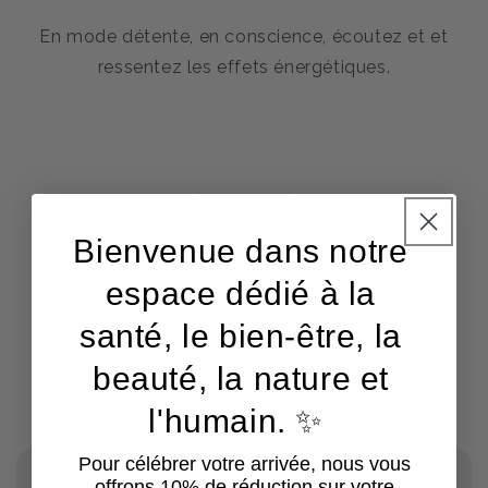
En mode détente, en conscience, écoutez et et
ressentez les effets énergétiques.
1
/
4
de
Bienvenue dans notre
espace dédié à la
santé, le bien-être, la
QUESTIONS RÉPONSES
beauté, la nature et
l'humain. ✨
Pour célébrer votre arrivée, nous vous
PEUT-ON ÉCOUTER UN
offrons 10% de réduction sur votre