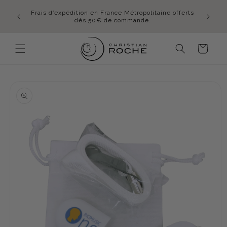
et
En été,
passer
mmande
Frais d’expédition en France Métropolitaine offerts
lundi 
au
idi
dès 50€ de commande.
contenu
Panier
Passer aux
informations
produits