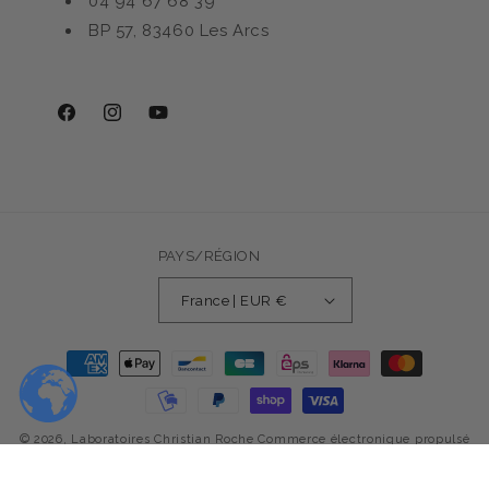
04 94 67 68 39
BP 57, 83460 Les Arcs
Facebook
Instagram
YouTube
PAYS/RÉGION
France | EUR €
Moyens
de
paiement
© 2026,
Laboratoires Christian Roche
Commerce électronique propulsé
Politique de confidentialité
par Shopify