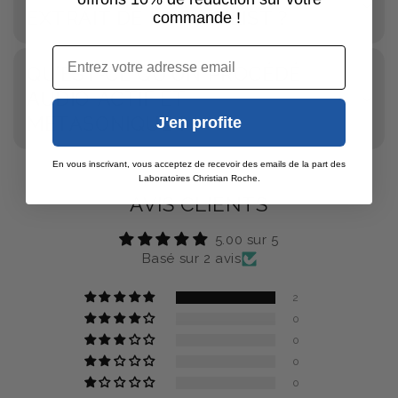
EXTRAIT DE LA PLAYLIST ?
commande !
Email
QU’EST-CE QU’UN PROCÉDÉ
AUDIO-ACTIF ET
MÉTASONIQUE ?
J'en profite
En vous inscrivant, vous acceptez de recevoir des emails de la part des
Laboratoires Christian Roche.
AVIS CLIENTS
5.00 sur 5
Basé sur 2 avis
2
0
0
0
0