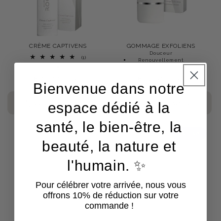
CRÈME CAPTIVENS
GOMMAGE EXFOLIENS
Douceur
1
(1)
Renouvellement
total
Purifiant
Tenseur
cellulaire
des
Prix
€49,00 EUR
Prix
€22,50 EUR
critiques
Bienvenue dans notre
habituel
habituel
Ajouter au panier
Ajouter au panier
espace dédié à la
santé, le bien-être, la
Épuisé
beauté, la nature et
l'humain. ✨
Pour célébrer votre arrivée, nous vous
offrons 10% de réduction sur votre
commande !