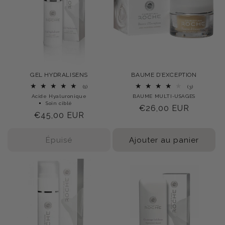
GEL HYDRALISENS
BAUME D’EXCEPTION
1
3
(1)
(3)
total
total
Acide Hyaluronique
BAUME MULTI-USAGES
des
des
Soin ciblé
Prix
€26,00 EUR
critiques
critiques
Prix
€45,00 EUR
habituel
habituel
Épuisé
Ajouter au panier