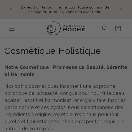
et
passer
Expédition le jour même pour toute commande
Frais d’
au
passée du lundi au vendredi avant midi
contenu
Panier
C
Cosmétique Holistique
o
Notre Cosmétique : Promesse de Beauté, Sérénité
l
et Harmonie
l
Nos soins cosmétiques incarnent une approche
holistique de la beauté, conçue pour nourrir la peau,
e
apaiser l’esprit et harmoniser l’énergie vitale. Inspirés
c
par la nature et ses cycles, nous sélectionnons des
ingrédients d’origine végétale, reconnus pour leur
t
pureté et leur efficacité, afin de respecter l’équilibre
i
naturel de votre peau.