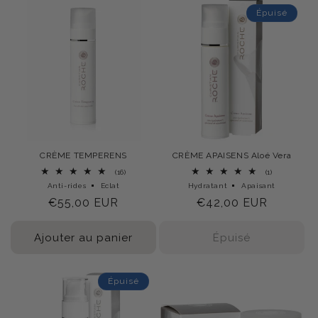
Épuisé
CRÈME TEMPERENS
CRÈME APAISENS Aloé Vera
16
1
(16)
(1)
total
total
Anti-rides
Eclat
Hydratant
Apaisant
des
des
Prix
€55,00 EUR
Prix
€42,00 EUR
critiques
critiques
habituel
habituel
Ajouter au panier
Épuisé
Épuisé