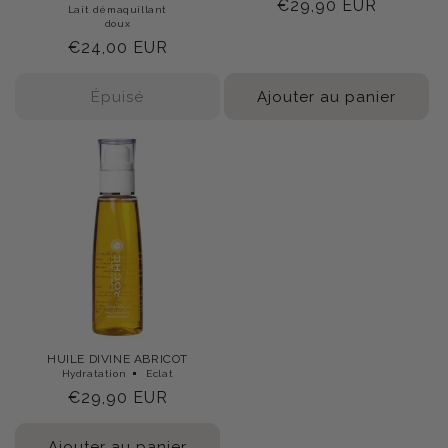
Prix
€29,90 EUR
total
Lait démaquillant
des
doux
habituel
critiques
Prix
€24,00 EUR
habituel
Épuisé
Ajouter au panier
HUILE DIVINE ABRICOT
Hydratation
Eclat
Prix
€29,90 EUR
habituel
Ajouter au panier